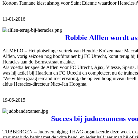
Kortom Tannane kiest alsnog voor Saint Etienne waardoor Heracles A
11-01-2016
Robbie Alflen wordt ass
ALMELO – Het plotselinge vertrek van Hendrie Krüzen naar Maccabi T
Alflen, vorig seizoen nog hoofdtrainer bij FC Utrecht, komt terug bij H
Heracles aan de Bornsestraat maakte.
Als voetballer speelde Alflen voor FC Utrecht, Ajax, Vitesse, Sparta
was hij actief bij Haarlem en FC Utrecht en completeert nu de trainers
‘We wilden graag iemand met ervaring, die op een hoog niveau heeft g
aldus Heracles-directeur Nico-Jan Hoogma.
19-06-2015
Succes bij judoexamens vo
TUBBERGEN – Judovereniging THAG organiseerde deze week examenwe
start met judo begint met de witte band, en ieder half jaar mag hij of