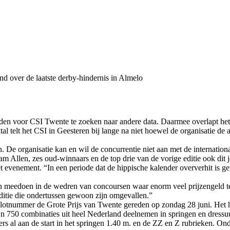
nd over de laatste derby-hindernis in Almelo
oor CSI Twente te zoeken naar andere data. Daarmee overlapt het d
antal telt het CSI in Geesteren bij lange na niet hoewel de organisatie 
. De organisatie kan en wil de concurrentie niet aan met de internation
Allen, zes oud-winnaars en de top drie van de vorige editie ook dit jaa
t evenement. “In een periode dat de hippische kalender oververhit is ge
n meedoen in de wedren van concoursen waar enorm veel prijzengeld te 
aditie die ondertussen gewoon zijn omgevallen.”
 slotnummer de Grote Prijs van Twente gereden op zondag 28 juni. Het
’n 750 combinaties uit heel Nederland deelnemen in springen en dress
pers al aan de start in het springen 1.40 m. en de ZZ en Z rubrieken.