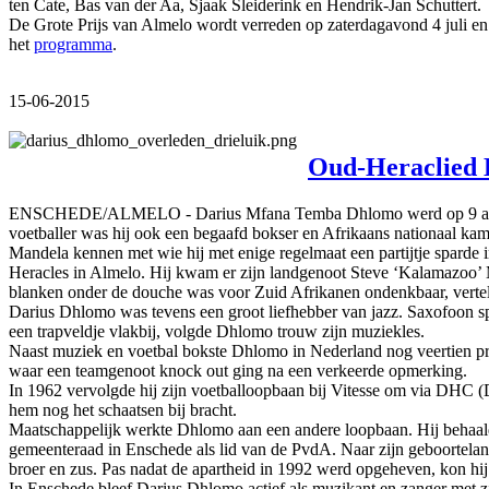
ten Cate, Bas van der Aa, Sjaak Sleiderink en Hendrik-Jan Schuttert.
De Grote Prijs van Almelo wordt verreden op zaterdagavond 4 juli en 
het
programma
.
15-06-2015
Oud-Heraclied 
ENSCHEDE/ALMELO - Darius Mfana Temba Dhlomo werd op 9 augustus
voetballer was hij ook een begaafd bokser en Afrikaans nationaal kam
Mandela kennen met wie hij met enige regelmaat een partijtje sparde i
Heracles in Almelo. Hij kwam er zijn landgenoot Steve ‘Kalamazoo’ 
blanken onder de douche was voor Zuid Afrikanen ondenkbaar, verteld
Darius Dhlomo was tevens een groot liefhebber van jazz. Saxofoon s
een trapveldje vlakbij, volgde Dhlomo trouw zijn muziekles.
Naast muziek en voetbal bokste Dhlomo in Nederland nog veertien prof
waar een teamgenoot knock out ging na een verkeerde opmerking.
In 1962 vervolgde hij zijn voetballoopbaan bij Vitesse om via DHC (
hem nog het schaatsen bij bracht.
Maatschappelijk werkte Dhlomo aan een andere loopbaan. Hij behaalde 
gemeenteraad in Enschede als lid van de PvdA. Naar zijn geboorteland 
broer en zus. Pas nadat de apartheid in 1992 werd opgeheven, kon hij 
In Enschede bleef Darius Dhlomo actief als muzikant en zanger met zi