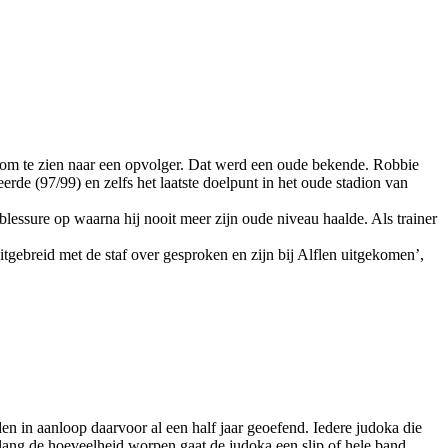
 om te zien naar een opvolger. Dat werd een oude bekende. Robbie
eerde (97/99) en zelfs het laatste doelpunt in het oude stadion van
lessure op waarna hij nooit meer zijn oude niveau haalde. Als trainer
tgebreid met de staf over gesproken en zijn bij Alflen uitgekomen’,
 aanloop daarvoor al een half jaar geoefend. Iedere judoka die
gelang de hoeveelheid worpen gaat de judoka een slip of hele band