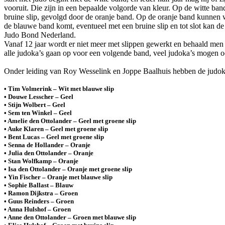
vooruit. Die zijn in een bepaalde volgorde van kleur. Op de witte ba
bruine slip, gevolgd door de oranje band. Op de oranje band kunnen 
de blauwe band komt, eventueel met een bruine slip en tot slot kan de
Judo Bond Nederland.
Vanaf 12 jaar wordt er niet meer met slippen gewerkt en behaald me
alle judoka’s gaan op voor een volgende band, veel judoka’s mogen 
Onder leiding van Roy Wesselink en Joppe Baalhuis hebben de judoka’
• Tim Volmerink – Wit met blauwe slip
• Douwe Lesscher – Geel
• Stijn Wolbert – Geel
• Sem ten Winkel – Geel
• Amelie den Ottolander – Geel met groene slip
• Auke Klaren – Geel met groene slip
• Bent Lucas – Geel met groene slip
• Senna de Hollander – Oranje
• Julia den Ottolander – Oranje
• Stan Wolfkamp – Oranje
• Isa den Ottolander – Oranje met groene slip
• Yin Fischer – Oranje met blauwe slip
• Sophie Ballast – Blauw
• Ramon Dijkstra – Groen
• Guus Reinders – Groen
• Anna Hulshof – Groen
• Anne den Ottolander – Groen met blauwe slip