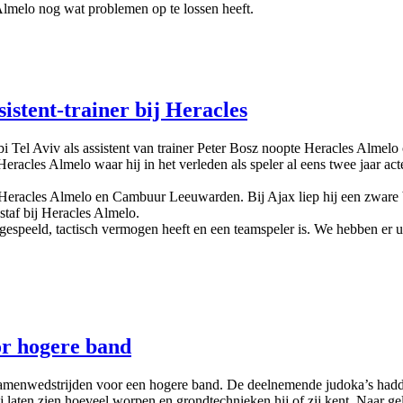
lmelo nog wat problemen op te lossen heeft.
istent-trainer bij Heracles
el Aviv als assistent van trainer Peter Bosz noopte Heracles Almelo
eracles Almelo waar hij in het verleden als speler al eens twee jaar act
, Heracles Almelo en Cambuur Leeuwarden. Bij Ajax liep hij een zware b
staf bij Heracles Almelo.
espeeld, tactisch vermogen heeft en een teamspeler is. We hebben er ui
or hogere band
dstrijden voor een hogere band. De deelnemende judoka’s hadden in
 zij laten zien hoeveel worpen en grondtechnieken hij of zij kent. Naar 