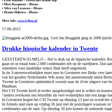
• Elise Hulshof – Groen met bruine slip
• Mart Koopman – Blauw
• Sifra van Leeuwen – Blauw
• Dennis Dijkstra – Blauw
Meer info:
www.jvthag.nl
17-06-2015
Gert Jan Bruggink ging in 2009 juiche
Drukke hippische kalender in Twente
GEESTEREN/ALMELO – Het is druk op de hippische kalender. Reden v
gaan en in totaal ruim 2.000 combinaties telt op de startlijsten. Dat a
rubrieken voor landelijke ruiters flink heeft uitgebreid.
In de 3-sterrenwedstrijden moet men in Geesteren een flinke veer laten
van het gouden Nederlandse WK-team, het aanstormende talent Bertram 
Twente in Geesteren optimistisch vooruit naar de 41ste uitgave van he
Maathuis.
Het CSI Twente heeft al eerder aangekondigd niet te willen en kunne
“anders overkomt ons hetzelfde als veel wedstrijden met een lange tr
In Geesteren begint het CSI Twente op dinsdag 23 juni en wordt het
In Almelo start men op vrijdag 26 juni met de ponydagen waaraan zo
combinaties aan de start. Op dinsdag 30 juni komen de nationale top