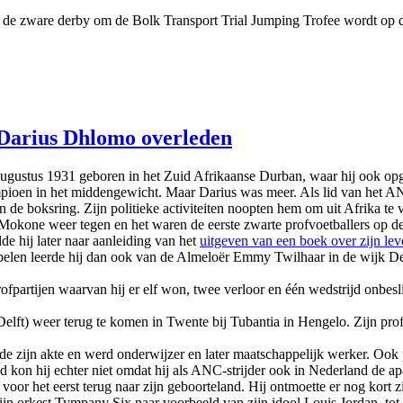
de zware derby om de Bolk Transport Trial Jumping Trofee wordt op de s
Darius Dhlomo overleden
 1931 geboren in het Zuid Afrikaanse Durban, waar hij ook opgroei
pioen in het middengewicht. Maar Darius was meer. Als lid van het ANC
n de boksring. Zijn politieke activiteiten noopten hem om uit Afrika te
Mokone weer tegen en het waren de eerste zwarte profvoetballers op 
e hij later naar aanleiding van het
uitgeven van een boek over zijn le
pelen leerde hij dan ook van de Almeloër Emmy Twilhaar in de wijk De
partijen waarvan hij er elf won, twee verloor en één wedstrijd onbesli
Delft) weer terug te komen in Twente bij Tubantia in Hengelo. Zijn pr
zijn akte en werd onderwijzer en later maatschappelijk werker. Ook po
kon hij echter niet omdat hij als ANC-strijder ook in Nederland de apar
voor het eerst terug naar zijn geboorteland. Hij ontmoette er nog kort
jn orkest Tympany Six naar voorbeeld van zijn idool Louis Jordan, tot