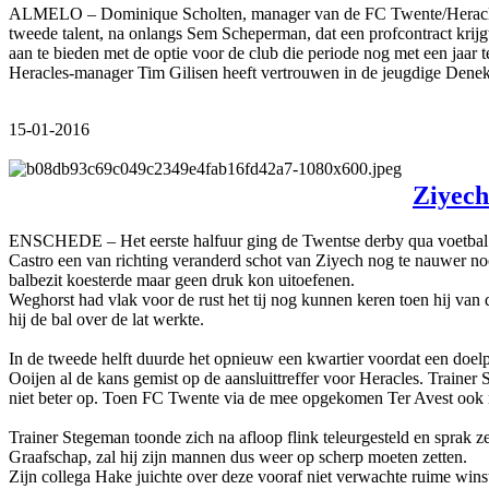
ALMELO – Dominique Scholten, manager van de FC Twente/Heracles Ac
tweede talent, na onlangs Sem Scheperman, dat een profcontract krijg
aan te bieden met de optie voor de club die periode nog met een jaar 
Heracles-manager Tim Gilisen heeft vertrouwen in de jeugdige Deneka
15-01-2016
Ziyech
ENSCHEDE – Het eerste halfuur ging de Twentse derby qua voetbal no
Castro een van richting veranderd schot van Ziyech nog te nauwer no
balbezit koesterde maar geen druk kon uitoefenen.
Weghorst had vlak voor de rust het tij nog kunnen keren toen hij van
hij de bal over de lat werkte.
In de tweede helft duurde het opnieuw een kwartier voordat een doelp
Ooijen al de kans gemist op de aansluittreffer voor Heracles. Train
niet beter op. Toen FC Twente via de mee opgekomen Ter Avest ook no
Trainer Stegeman toonde zich na afloop flink teleurgesteld en sprak 
Graafschap, zal hij zijn mannen dus weer op scherp moeten zetten.
Zijn collega Hake juichte over deze vooraf niet verwachte ruime win