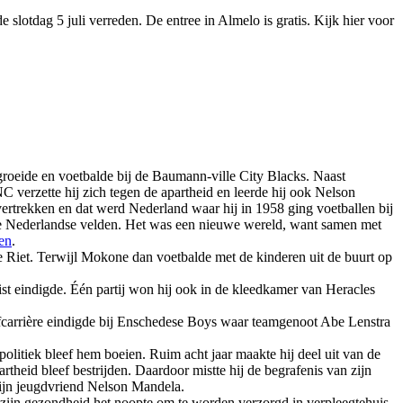
lotdag 5 juli verreden. De entree in Almelo is gratis. Kijk hier voor
de en voetbalde bij de Baumann-ville City Blacks. Naast
 verzette hij zich tegen de apartheid en leerde hij ook Nelson
 vertrekken en dat werd Nederland waar hij in 1958 ging voetballen bij
de Nederlandse velden. Het was een nieuwe wereld, want samen met
ven
.
 Riet. Terwijl Mokone dan voetbalde met de kinderen uit de buurt op
st eindigde. Één partij won hij ook in de kleedkamer van Heracles
ofcarrière eindigde bij Enschedese Boys waar teamgenoot Abe Lenstra
litiek bleef hem boeien. Ruim acht jaar maakte hij deel uit van de
theid bleef bestrijden. Daardoor mistte hij de begrafenis van zijn
 zijn jeugdvriend Nelson Mandela.
 zijn gezondheid het noopte om te worden verzorgd in verpleegtehuis