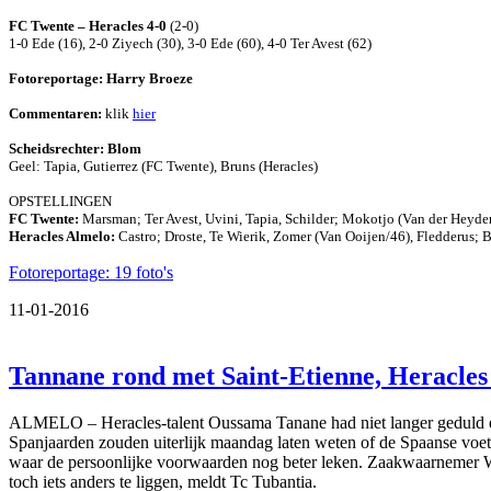
FC Twente – Heracles 4-0
(2-0)
1-0 Ede (16), 2-0 Ziyech (30), 3-0 Ede (60), 4-0 Ter Avest (62)
Fotoreportage: Harry Broeze
Commentaren:
klik
hier
Scheidsrechter: Blom
Geel: Tapia, Gutierrez (FC Twente), Bruns (Heracles)
OPSTELLINGEN
FC Twente:
Marsman; Ter Avest, Uvini, Tapia, Schilder; Mokotjo (Van der Heyden
Heracles Almelo:
Castro; Droste, Te Wierik, Zomer (Van Ooijen/46), Fledderus; B
Fotoreportage: 19 foto's
11-01-2016
Tannane rond met Saint-Etienne, Heracles 
ALMELO – Heracles-talent Oussama Tanane had niet langer geduld en
Spanjaarden zouden uiterlijk maandag laten weten of de Spaanse voe
waar de persoonlijke voorwaarden nog beter leken. Zaakwaarnemer Wi
toch iets anders te liggen, meldt Tc Tubantia.