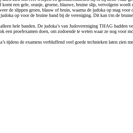
nd komt een gele, oranje, groene, blauwe, bruine slip, vervolgens wordt
weer de slippen groen, blauw of bruin, waarna de judoka op mag voor 
 judoka op voor de bruine band bij de vereniging. Dit kan t/m de bruine
n alleen hele banden. De judoka’s van Judovereniging THAG hadden ve
ook een proefexamen doen, om zodoende te weten waar ze nog voor moe
s tijdens de examens verbluffend veel goede technieken laten zien met