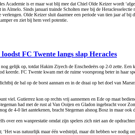
ademie is er maar wat blij mee dat Chiel Olde Keizer wordt ‘afgelev
t in Almelo. Sinds januari trainde Scholten mee bij de Heraclesselectie
te verlengen. Olde Keizer sluit daarmee een periode van tien jaar af bi
mper en ziet bij hem veel potentie.
 loodst FC Twente langs slap Heracles
g gelijk op, totdat Hakim Ziyech de Enschedeërs op 2-0 zette. Een kw
od keerde. FC Twente kwam met de ruime voorsprong beter in haar spel
 dichtbij de bal op de borst aannam en in de draai op het doel van Mars
unt viel. Gutierrez kon op rechts vrij aannemen en Ede op maat bedien
er Stegeman had met de rust al Van Ooijen en Gladon ingebracht voor Z
g de 4-0 liet aantekenen, bracht Stegeman alsnog Bosz in maar ook dat
zelfs over een wanprestatie omdat zijn spelers zich niet aan de opdrac
st; ‘Het was natuurlijk maar één wedstrijd, maar dit hebben we nodig o