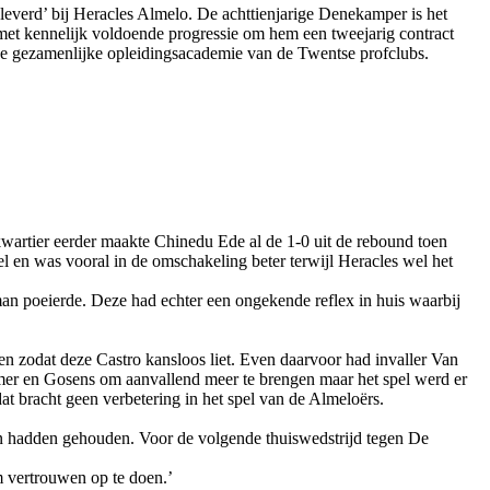
erd’ bij Heracles Almelo. De achttienjarige Denekamper is het
 met kennelijk voldoende progressie om hem een tweejarig contract
j de gezamenlijke opleidingsacademie van de Twentse profclubs.
artier eerder maakte Chinedu Ede al de 1-0 uit de rebound toen
 en was vooral in de omschakeling beter terwijl Heracles wel het
man poeierde. Deze had echter een ongekende reflex in huis waarbij
en zodat deze Castro kansloos liet. Even daarvoor had invaller Van
omer en Gosens om aanvallend meer te brengen maar het spel werd er
 bracht geen verbetering in het spel van de Almeloërs.
hten hadden gehouden. Voor de volgende thuiswedstrijd tegen De
m vertrouwen op te doen.’