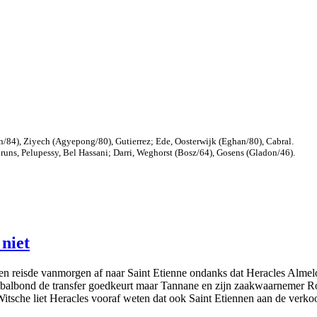
/84), Ziyech (Agyepong/80), Gutierrez; Ede, Oosterwijk (Eghan/80), Cabral.
runs, Pelupessy, Bel Hassani; Darri, Weghorst (Bosz/64), Gosens (Gladon/46).
niet
 reisde vanmorgen af naar Saint Etienne ondanks dat Heracles Almel
tbalbond de transfer goedkeurt maar Tannane en zijn zaakwaarnemer Rob
tsche liet Heracles vooraf weten dat ook Saint Etiennen aan de verko