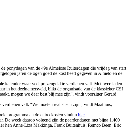
e ponydagen van de 49e Almelose Ruiterdagen die vrijdag van start
de afgelopen jaren de ogen goed de kost heeft gegeven in Almelo en de
ale kalender waar veel prijzengeld te verdienen valt. Met twee leden
r in het deelnemersveld, blikt de organisatie van de klassieker CSI
raakt, mogen we daar best blij mee zijn”, vindt voorzitter Gerard
verdienen valt. “We moeten realistisch zijn”, vindt Maathuis,
 hele programma en de entreekosten vindt u
hier
.
uur. De week daarop volgend zijn de paardendagen met bijna 1.400
 Onder hen Anne-Liza Makkinga, Frank Buitenhuis, Remco Been, Eric