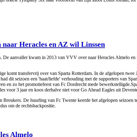
 naar Heracles en AZ wil Linssen
 De aanvaller kwam in 2013 van VVV over naar Heracles Almelo en sc
 komt transfervrij over van Sparta Rotterdam. In de afgelopen twee Jup
ad dit seizoen een 'haat/liefde' verhouding met de supporters van Spar
oren en zo het promotiefeest van Fc Dordrecht mede bewerkstelligde.Sp
cles voor 3 jaar en koos derhalve niet voor Go Ahead Eagles uit Devent
Breukers. De huurling van Fc Twente keerde het afgelopen seizoen ter
 dus om de rechtsbackpositie.
les Almelo