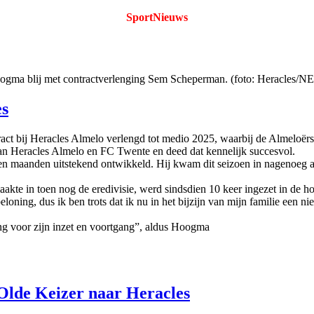
SportNieuws
ogma blij met contractverlenging Sem Scheperman. (foto: Heracles/N
es
 bij Heracles Almelo verlengd tot medio 2025, waarbij de Almeloërs d
an Heracles Almelo en FC Twente en deed dat kennelijk succesvol.
n maanden uitstekend ontwikkeld. Hij kwam dit seizoen in nagenoeg all
maakte in toen nog de eredivisie, werd sindsdien 10 keer ingezet in de 
oning, dus ik ben trots dat ik nu in het bijzijn van mijn familie een ni
ng voor zijn inzet en voortgang”, aldus Hoogma
lde Keizer naar Heracles