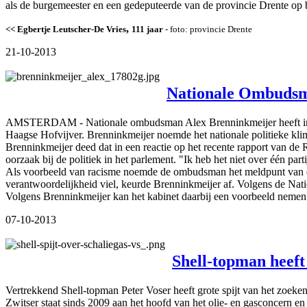
als de burgemeester en een gedeputeerde van de provincie Drente op b
,
<< Egbertje Leutscher-De Vries
111 jaar
- foto: provincie Drente
21-10-2013
Nationale Ombudsma
AMSTERDAM - Nationale ombudsman Alex Brenninkmeijer heeft i
Haagse Hofvijver. Brenninkmeijer noemde het nationale politieke klima
Brenninkmeijer deed dat in een reactie op het recente rapport van de
oorzaak bij de politiek in het parlement. "Ik heb het niet over één pa
Als voorbeeld van racisme noemde de ombudsman het meldpunt van d
verantwoordelijkheid viel, keurde Brenninkmeijer af. Volgens de Nat
Volgens Brenninkmeijer kan het kabinet daarbij een voorbeeld nemen 
07-10-2013
Shell-topman heeft
Vertrekkend Shell-topman Peter Voser heeft grote spijt van het zoeken
Zwitser staat sinds 2009 aan het hoofd van het olie- en gasconcern en 