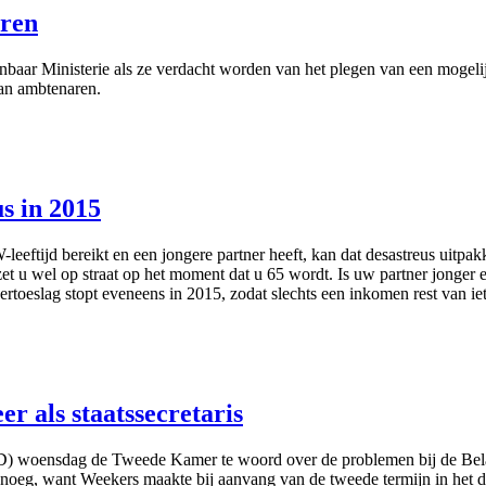
aren
baar Ministerie als ze verdacht worden van het plegen van een mogelijk
van ambtenaren.
s in 2015
jd bereikt en een jongere partner heeft, kan dat desastreus uitpakken
t u wel op straat op het moment dat u 65 wordt. Is uw partner jonger
nertoeslag stopt eveneens in 2015, zodat slechts een inkomen rest van i
er als staatssecretaris
woensdag de Tweede Kamer te woord over de problemen bij de Belastin
genoeg, want Weekers maakte bij aanvang van de tweede termijn in het 