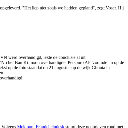
opgeleverd. "Het liep niet zoals we hadden gepland", zegt Voser. Hij
VN werd overhandigd, lekte de conclusie al uit.
n VN-chef Ban Ki-moon overhandigde. Persburo AP ‘zoomde’ in op de
tekst op de foto staat dat op 21 augustus op de wijk Ghouta in
en.
 overhandigd.
n. Volgens
Meldpunt Fraudehelpdesk
stuurt deze nepbrieven rond met