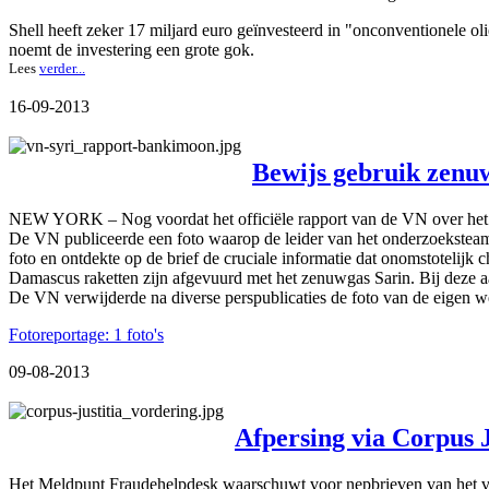
Shell heeft zeker 17 miljard euro geïnvesteerd in "onconventionele o
noemt de investering een grote gok.
Lees
verder...
16-09-2013
Bewijs gebruik zenuwg
NEW YORK – Nog voordat het officiële rapport van de VN over het ge
De VN publiceerde een foto waarop de leider van het onderzoekstea
foto en ontdekte op de brief de cruciale informatie dat onomstotelijk 
Damascus raketten zijn afgevuurd met het zenuwgas Sarin. Bij deze
De VN verwijderde na diverse perspublicaties de foto van de eigen w
Fotoreportage: 1 foto's
09-08-2013
Afpersing via Corpus J
Het Meldpunt Fraudehelpdesk waarschuwt voor nepbrieven van het val