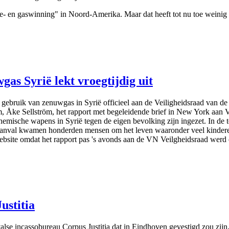
lie- en gaswinning" in Noord-Amerika. Maar dat heeft tot nu toe weinig 
as Syrië lekt vroegtijdig uit
bruik van zenuwgas in Syrië officieel aan de Veiligheidsraad van de 
m, Åke Sellström, het rapport met begeleidende brief in New York aa
chemische wapens in Syrië tegen de eigen bevolking zijn ingezet. In de 
 aanval kwamen honderden mensen om het leven waaronder veel kinder
ebsite omdat het rapport pas 's avonds aan de VN Veilgheidsraad werd
ustitia
se incassobureau Corpus Justitia dat in Eindhoven gevestigd zou zij