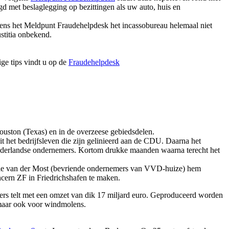
gd met beslaglegging op bezittingen als uw auto, huis en
lgens het Meldpunt Fraudehelpdesk het incassobureau helemaal niet
stitia onbekend.
ge tips vindt u op de
Fraudehelpdesk
Houston (Texas) en in de overzeese gebiedsdelen.
 het bedrijfsleven die zijn gelinieerd aan de CDU. Daarna het
ederlandse ondernemers. Kortom drukke maanden waarna terecht het
ie van der Most (bevriende ondernemers van VVD-huize) hem
cern ZF in Friedrichshafen te maken.
rs telt met een omzet van dik 17 miljard euro. Geproduceerd worden
, maar ook voor windmolens.