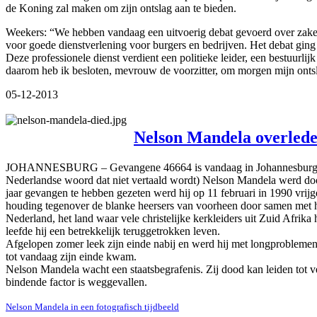
de Koning zal maken om zijn ontslag aan te bieden.
Weekers: “We hebben vandaag een uitvoerig debat gevoerd over zaken 
voor goede dienstverlening voor burgers en bedrijven. Het debat ging
Deze professionele dienst verdient een politieke leider, een bestuurli
daarom heb ik besloten, mevrouw de voorzitter, om morgen mijn ontsl
05-12-2013
Nelson Mandela overled
JOHANNESBURG – Gevangene 46664 is vandaag in Johannesburg op 95-
Nederlandse woord dat niet vertaald wordt) Nelson Mandela werd door
jaar gevangen te hebben gezeten werd hij op 11 februari in 1990 vrij
houding tegenover de blanke heersers van voorheen door samen met hen
Nederland, het land waar vele christelijke kerkleiders uit Zuid Afri
leefde hij een betrekkelijk teruggetrokken leven.
Afgelopen zomer leek zijn einde nabij en werd hij met longproblemen 
tot vandaag zijn einde kwam.
Nelson Mandela wacht een staatsbegrafenis. Zij dood kan leiden tot v
bindende factor is weggevallen.
Nelson Mandela in een fotografisch tijdbeeld