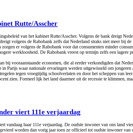
inet Rutte/Asscher
beleid van het kabinet Rutte/Asscher. Volgens de bank dreigt Nederl
 dreigt volgens de Rabobank zelfs dat Nederland straks niet meer bij d
gaven zorgen er volgens de Rabobank voor dat consumenten minder con
gere werkloosheid. De Rabobank vreest op termijn zelfs een lagere pr
an bij vooraanstaande economen, die al eerder verkondigden dat Nederla
 in Parijs waar nationale ervaringen werden uitgewisseld om jongeren 
egelen tegen vroegtijdig schoolverlaten en door het scheppen van lee
ocent zien. Formeel lijk het land daarmee uit de recessie te klimmen, m
der viert 111e verjaardag
rt vandaag haar 111e verjaardag. De oudste inwoner van ons land vier
evierd worden dan vorig jaar toen ze officieel tot oudste inwoner va