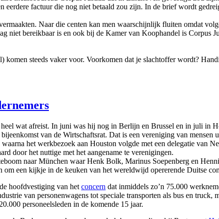
erdere factuur die nog niet betaald zou zijn. In de brief wordt gedrei
d overmaakten. Naar die centen kan men waarschijnlijk fluiten omdat vo
 dag niet bereikbaar is en ook bij de Kamer van Koophandel is Corpus Ju
l) komen steeds vaker voor. Voorkomen dat je slachtoffer wordt? Handi
dernemers
 wat afreist. In juni was hij nog in Berlijn en Brussel en in juli in 
jeenkomst van de Wirtschaftsrat. Dat is een vereniging van mensen uit
re waarna het werkbezoek aan Houston volgde met een delegatie van N
ard door het nuttige met het aangename te verenigingen.
Nooteboom naar München waar Henk Bolk, Marinus Soepenberg en Henn
 om een kijkje in de keuken van het wereldwijd opererende Duitse con
de hoofdvestiging van het
concern
dat inmiddels zo’n 75.000 werkneme
industrie van personenwagens tot speciale transporten als bus en truck
20.000 personeelsleden in de komende 15 jaar.