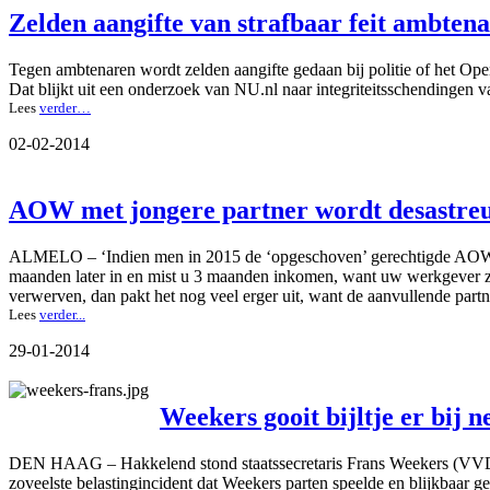
Zelden aangifte van strafbaar feit ambten
Tegen ambtenaren wordt zelden aangifte gedaan bij politie of het Open
Dat blijkt uit een onderzoek van NU.nl naar integriteitsschendingen 
Lees
verder…
02-02-2014
AOW met jongere partner wordt desastreu
ALMELO – ‘Indien men in 2015 de ‘opgeschoven’ gerechtigde AOW-leefti
maanden later in en mist u 3 maanden inkomen, want uw werkgever ze
verwerven, dan pakt het nog veel erger uit, want de aanvullende part
Lees
verder...
29-01-2014
Weekers gooit bijltje er bij ne
DEN HAAG – Hakkelend stond staatssecretaris Frans Weekers (VVD) 
zoveelste belastingincident dat Weekers parten speelde en blijkbaar 