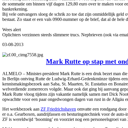
de sommatie om binnen vijf dagen 129,80 euro over te maken voor een e
bankrekening.
Bij vele ontvangers sloeg de schrik zo toe dat zijn onmiddellijk gel
bestaat. Zo staat er een vals 0900-nummer op de brief, dat al de hele
Wees alert
Oplichters verzinnen steeds slimmere trucs. Nepbrieven (ook via emai
03-08-2013
Mark Rutte op stap met on
ALMELO – Minister-president Mark Rutte is een druk bezet man die heel
In Berlijn ontving Rutte de Ludwig-Erhard-Gedenkmünze tijdens een bi
kennismakingsbezoek aan Saba, St. Maarten, St. Eustatius en Bonai
welverdiende zomerreces volgde. Maar ook dat ging bij aanvang gepa
Mark Rutte vloog tijdens zijn vakantie namelijk samen met Dick 
opwachtte voor een paar ongedwongen dagen van rust in de Allgäu en
Het werkbezoek aan
ZF Friedrichshaven
omvatte een rondgang door 
er o.a. Gearboxen, aandrijfassen en besturingstechniek voor de auto-
ZF is wereldwijd ‘booming’ en voorziet nog een personeelsgroei van 