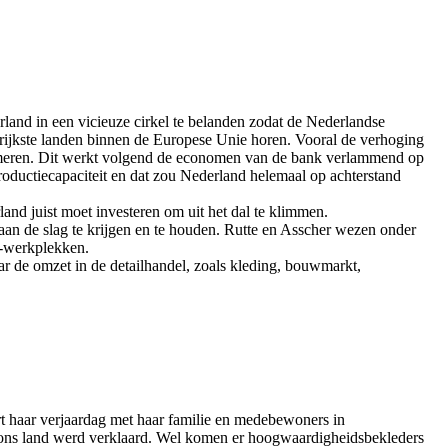
and in een vicieuze cirkel te belanden zodat de Nederlandse
e rijkste landen binnen de Europese Unie horen. Vooral de verhoging
sumeren. Dit werkt volgend de economen van de bank verlammend op
oductiecapaciteit en dat zou Nederland helemaal op achterstand
nd juist moet investeren om uit het dal te klimmen.
aan de slag te krijgen en te houden. Rutte en Asscher wezen onder
r-werkplekken.
aar de omzet in de detailhandel, zoals kleding, bouwmarkt,
t haar verjaardag met haar familie en medebewoners in
n ons land werd verklaard. Wel komen er hoogwaardigheidsbekleders