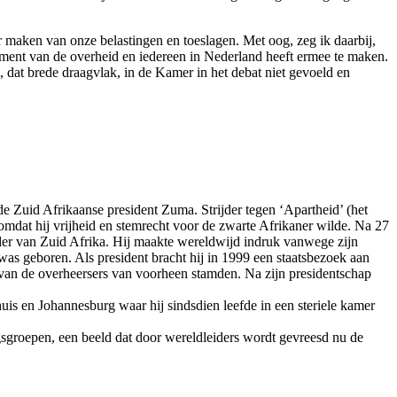
 maken van onze belastingen en toeslagen. Met oog, zeg ik daarbij,
dament van de overheid en iedereen in Nederland heeft ermee te maken.
k, dat brede draagvlak, in de Kamer in het debat niet gevoeld en
uid Afrikaanse president Zuma. Strijder tegen ‘Apartheid’ (het
mdat hij vrijheid en stemrecht voor de zwarte Afrikaner wilde. Na 27
ider van Zuid Afrika. Hij maakte wereldwijd indruk vanwege zijn
as geboren. Als president bracht hij in 1999 een staatsbezoek aan
l van de overheersers van voorheen stamden. Na zijn presidentschap
uis en Johannesburg waar hij sindsdien leefde in een steriele kamer
gsgroepen, een beeld dat door wereldleiders wordt gevreesd nu de