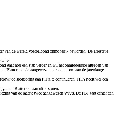
tter van de wereld voetbalbond onmogelijk geworden. De arrestatie
zitter.
nd gaat nog een stap verder en wil het onmiddellijke aftreden van
n dat Blatter niet de aangewezen persoon is om aan de jarenlange
reldwijde sponsoring aan FIFA te continueren. FIFA heeft wel een
en en Blatter de laan uit te sturen.
rkiezing van de laatste twee aangewezen WK’s. De FBI gaat echter een