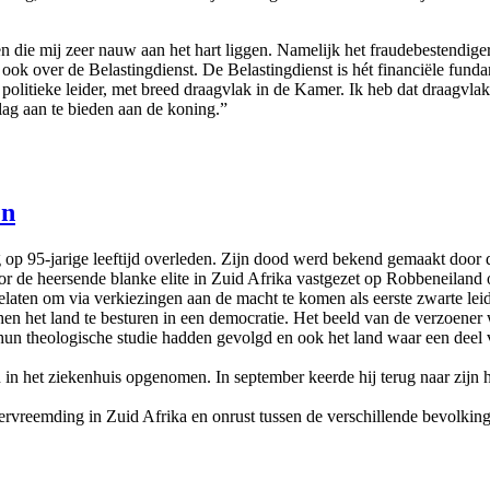
die mij zeer nauw aan het hart liggen. Namelijk het fraudebestendiger
 ook over de Belastingdienst. De Belastingdienst is hét financiële fun
jk politieke leider, met breed draagvlak in de Kamer. Ik heb dat draagvla
ag aan te bieden aan de koning.”
en
jarige leeftijd overleden. Zijn dood werd bekend gemaakt door de Z
 de heersende blanke elite in Zuid Afrika vastgezet op Robbeneiland o
gelaten om via verkiezingen aan de macht te komen als eerste zwarte le
 het land te besturen in een democratie. Het beeld van de verzoener w
ka hun theologische studie hadden gevolgd en ook het land waar een dee
in het ziekenhuis opgenomen. In september keerde hij terug naar zijn h
ervreemding in Zuid Afrika en onrust tussen de verschillende bevolkin