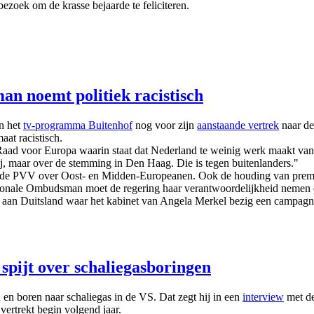
ezoek om de krasse bejaarde te feliciteren.
n noemt politiek racistisch
n het
tv-programma Buitenhof
nog voor zijn
aanstaande vertrek
naar de
at racistisch.
 Raad voor Europa waarin staat dat Nederland te weinig werk maakt van
rtij, maar over de stemming in Den Haag. Die is tegen buitenlanders."
e PVV over Oost- en Midden-Europeanen. Ook de houding van premier 
ionale Ombudsman moet de regering haar verantwoordelijkheid nemen en 
aan Duitsland waar het kabinet van Angela Merkel bezig een campagne o
 spijt over schaliegasboringen
 en boren naar schaliegas in de VS. Dat zegt hij in een
interview
met de
vertrekt begin volgend jaar.