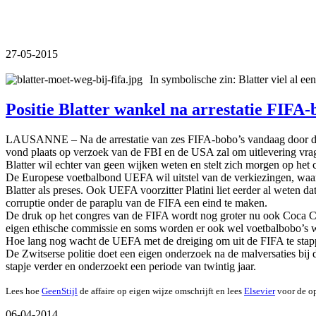
27-05-2015
In symbolische zin: Blatter viel al e
Positie Blatter wankel na arrestatie FIFA-
LAUSANNE – Na de arrestatie van zes FIFA-bobo’s vandaag door de pol
vond plaats op verzoek van de FBI en de USA zal om uitlevering vra
Blatter wil echter van geen wijken weten en stelt zich morgen op het 
De Europese voetbalbond UEFA wil uitstel van de verkiezingen, waari
Blatter als preses. Ook UEFA voorzitter Platini liet eerder al weten 
corruptie onder de paraplu van de FIFA een eind te maken.
De druk op het congres van de FIFA wordt nog groter nu ook Coca Col
eigen ethische commissie en soms worden er ook wel voetbalbobo’s we
Hoe lang nog wacht de UEFA met de dreiging om uit de FIFA te stappen
De Zwitserse politie doet een eigen onderzoek na de malversaties bi
stapje verder en onderzoekt een periode van twintig jaar.
Lees hoe
GeenStijl
de affaire op eigen wijze omschrijft en lees
Elsevier
voor de op
06-04-2014