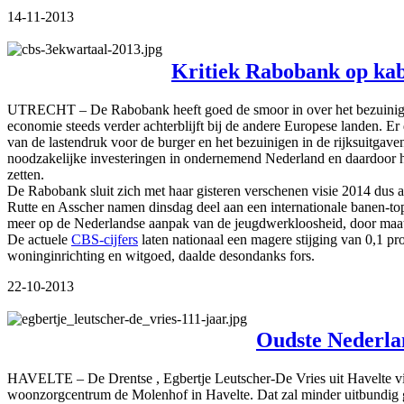
14-11-2013
Kritiek Rabobank op kab
UTRECHT – De Rabobank heeft goed de smoor in over het bezuinigings
economie steeds verder achterblijft bij de andere Europese landen. Er
van de lastendruk voor de burger en het bezuinigen in de rijksuit
noodzakelijke investeringen in ondernemend Nederland en daardoor ho
zetten.
De Rabobank sluit zich met haar gisteren verschenen visie 2014 dus a
Rutte en Asscher namen dinsdag deel aan een internationale banen-top
meer op de Nederlandse aanpak van de jeugdwerkloosheid, door maatr
De actuele
CBS-cijfers
laten nationaal een magere stijging van 0,1 pr
woninginrichting en witgoed, daalde desondanks fors.
22-10-2013
Oudste Nederlan
HAVELTE – De Drentse , Egbertje Leutscher-De Vries uit Havelte vie
woonzorgcentrum de Molenhof in Havelte. Dat zal minder uitbundig g