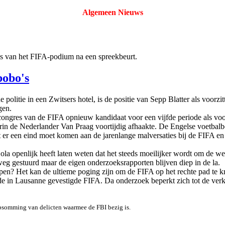
Algemeen Nieuws
ens van het FIFA-podium na een spreekbeurt.
bobo's
itie in een Zwitsers hotel, is de positie van Sepp Blatter als voorzi
gen.
congres van de FIFA opnieuw kandidaat voor een vijfde periode als voor
n de Nederlander Van Praag voortijdig afhaakte. De Engelse voetbalbo
dat er een eind moet komen aan de jarenlange malversaties bij de FIFA e
a openlijk heeft laten weten dat het steeds moeilijker wordt om de we
g gestuurd maar de eigen onderzoeksrapporten blijven diep in de la.
? Het kan de ultieme poging zijn om de FIFA op het rechte pad te krijg
j de in Lausanne gevestigde FIFA. Da onderzoek beperkt zich tot de ve
somming van delicten waarmee de FBI bezig is.